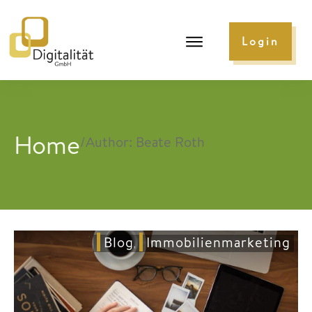
Login
Home
/
Author:
Beate Roth
Blog
Immobilienmarketing
,