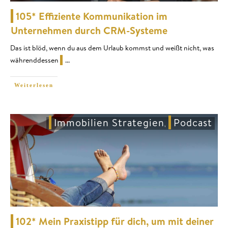
105* Effiziente Kommunikation im
Unternehmen durch CRM-Systeme
Das ist blöd, wenn du aus dem Urlaub kommst und weißt nicht, was
währenddessen
...
Weiterlesen
Immobilien Strategien
Podcast
,
102* Mein Praxistipp für dich, um mit deiner