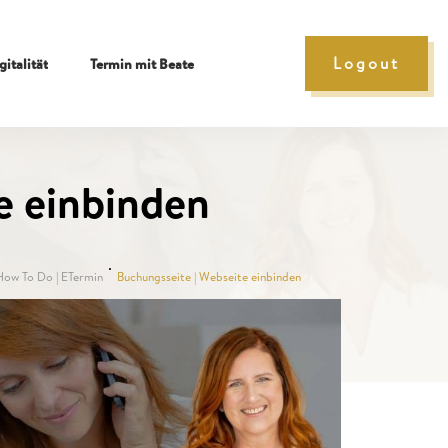
Logout
gitalität
Termin mit Beate
e einbinden
How To Do | ETermin
Buchungsseite | Webseite einbinden