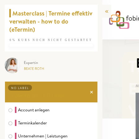
Masterclass | Termine effektiv
verwalten - how to do
(eTermin)
0%
KURS NOCH NICHT GESTARTET
Expertin
BEATE ROTH
M
NO LABEL
how to do | eTermin
Account anlegen
Terminkalender
Unternehmen | Leistungen