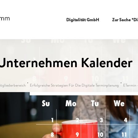
Digitalität GmbH
Zur Sache *Di
Unternehmen Kalender
itgliederbereich
Erfolgreiche Strategien Für Die Digitale Terminplanung
ETermin 