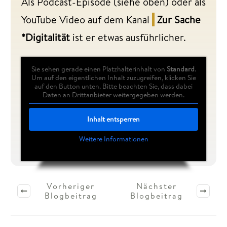
Als Podcast-Episode (siehe oben) oder als
YouTube Video auf dem Kanal
Zur Sache
*Digitalität
ist er etwas ausführlicher.
Sie sehen gerade einen Platzhalterinhalt von
Standard
.
Um auf den eigentlichen Inhalt zuzugreifen, klicken Sie
auf den Button unten. Bitte beachten Sie, dass dabei
Daten an Drittanbieter weitergegeben werden.
Inhalt entsperren
Weitere Informationen
Vorheriger
Nächster
Blogbeitrag
Blogbeitrag