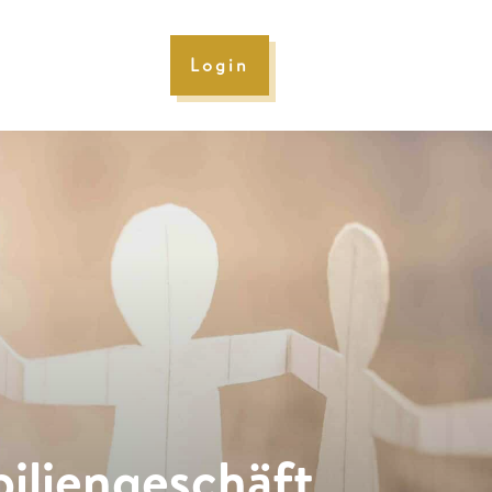
Login
iliengeschäft