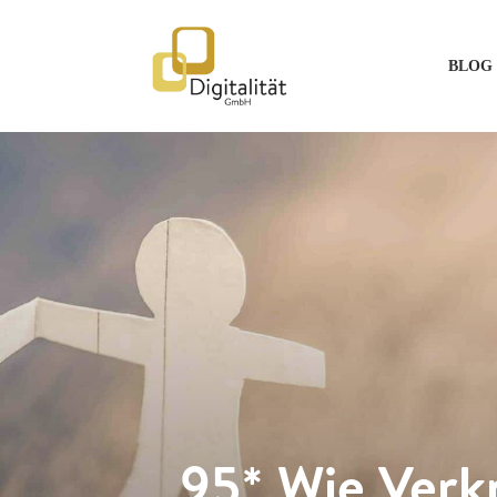
BLOG 
95* Wie Verk