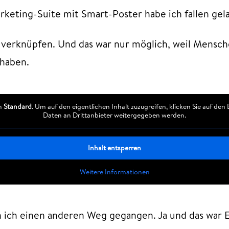
keting-Suite mit Smart-Poster habe ich fallen gela
och verknüpfen. Und das war nur möglich, weil Mens
 haben.
on
Standard
. Um auf den eigentlichen Inhalt zuzugreifen, klicken Sie auf den
Daten an Drittanbieter weitergegeben werden.
Inhalt entsperren
Weitere Informationen
in ich einen anderen Weg gegangen. Ja und das war