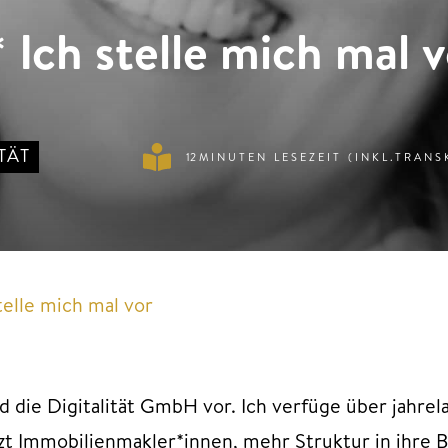
 Ich stelle mich mal 
TÄT
12
MINUTEN LESEZEIT (INKL.TRANS
telle mich mal vor
nd die Digitalität GmbH vor. Ich verfüge über jahre
t Immobilienmakler*innen, mehr Struktur in ihre Bür