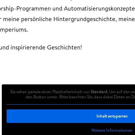
rship-Programmen und Automatisierungskonzepten 
 meine persönliche Hintergrundgeschichte, meine
Imperiums.
 und inspirierende Geschichten!
Sie sehen gerade einen Platzhalterinhalt von
Standard
. Um auf den ei
den Button unten. Bitte beachten Sie, dass dabei Daten an 
Inhalt entsperren
Weitere Informationen