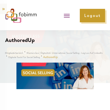
Logout
AuthoredUp
Mitgliederbereich
Masterclass | Digitalität-Unternehmer Social Selling - Leg Los Auf LinkedIn
AuthoredUp
Digitale Tools Für Social Selling