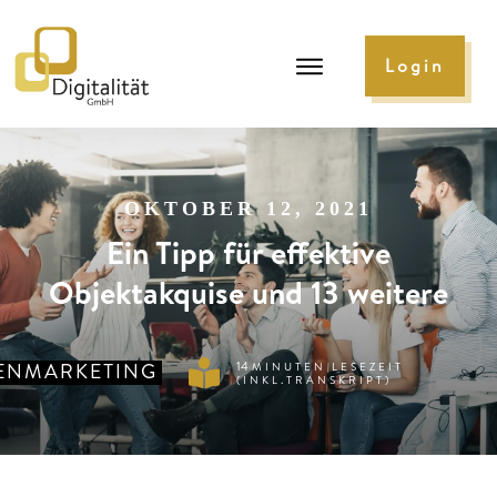
Login
OKTOBER 12, 2021
Ein Tipp für effektive
Objektakquise und 13 weitere
ENMARKETING
14
MINUTEN LESEZEIT
(INKL.TRANSKRIPT)