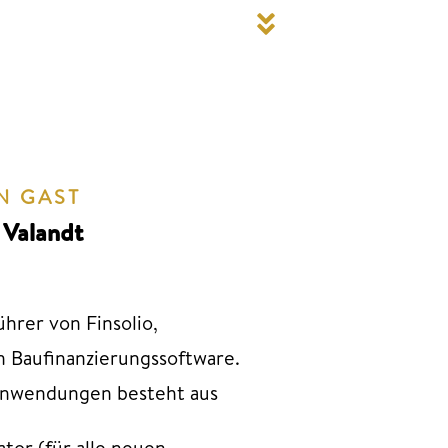
N GAST
 Valandt
hrer von Finsolio,
n Baufinanzierungssoftware.
anwendungen besteht aus
tor (für alle neuen